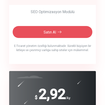
SEO Optimizasyon Modülü
Satın Al
E-Ticaret yönetim özelliği bulunmaktadır. Sürekli büyüyen bir
kitleye ve çevrimiçi varlığa sahip siteler için mükemmel.
crm auto cync
click to call back
240
2,92
$
$
/year
/Ay
track energy costs