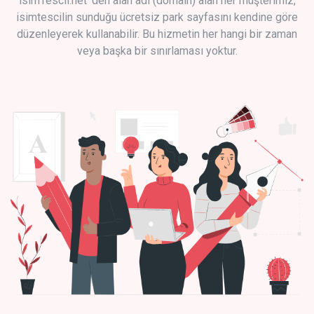
isimTescil.net 'den alan adı (domain) alan her müşterimiz,
isimtescilin sunduğu ücretsiz park sayfasını kendine göre
düzenleyerek kullanabilir. Bu hizmetin her hangi bir zaman
veya başka bir sınırlaması yoktur.