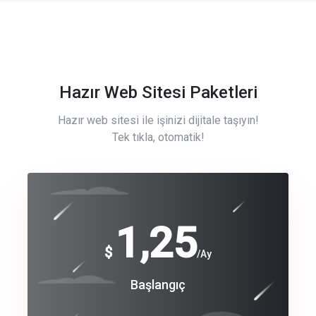
Hazır Web Sitesi Paketleri
Hazır web sitesi ile işinizi dijitale taşıyın!
Tek tıkla, otomatik!
Free
1,25
$
/Ay
Basic
Başlangıç