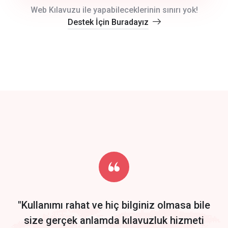
crm auto cync
Web Kılavuzu ile yapabileceklerinin sınırı yok!
Destek İçin Buradayız
click to call back
track energy costs
predictive dialing
Get Started
Start by trying our service for 30 days free trial no credit card
required.
"Kullanımı rahat ve hiç bilginiz olmasa bile
size gerçek anlamda kılavuzluk hizmeti