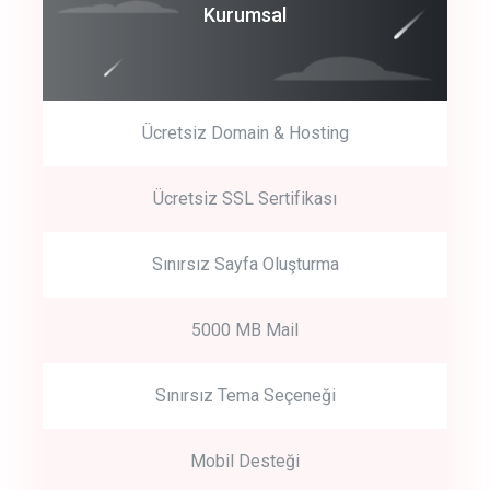
Coroprate
Kurumsal
predictive dialing
Ücretsiz Domain & Hosting
Get Started
Ücretsiz SSL Sertifikası
Start by trying our service for 30 days free trial no credit card
required.
Sınırsız Sayfa Oluşturma
5000 MB Mail
Sınırsız Tema Seçeneği
Mobil Desteği